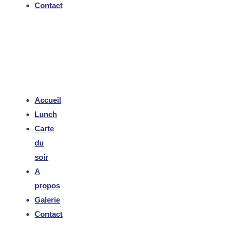
Contact
Accueil
Lunch
Carte
du
soir
A
propos
Galerie
Contact