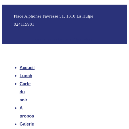
Place Alphonse Favresse 51, 1310 La Hulpe
024115981
Facebook
Instagram
Tripadvisor
Accueil
Lunch
Carte
du
soir
A
propos
Galerie